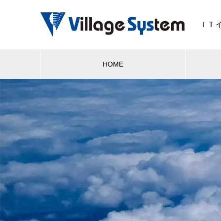
ＩＴ
HOME