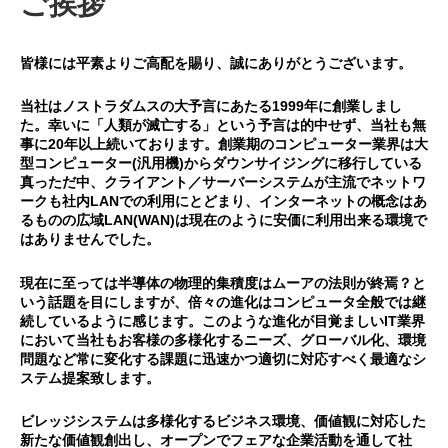
ご挨拶
皆様には平素よりご高配を賜り、誠にありがとうございます。
当社はノストラダムスの大予言にあたる1999年に創業しまし
た。幸いに「人類が滅亡する」という予言は的中せず、当社も無
事に20年以上続いております。創業期のコンピューター業界は大
型コンピューター(汎用機)からダウンサイジングに移行している
真っただ中、クライアント／サーバーシステムが主流でネットワ
ークも社内LANでの利用にとどまり、インターネットの概念はあ
るものの広域LAN(WAN)は現在のように安価に利用出来る環境で
はありませんでした。
現在に至っては半導体の物理的集積度はムーアの法則が終焉？と
いう話題を目にしますが、倍々の進化はコンピュータ全般では継
続しているように感じます。このような進化が目覚ましいIT業界
において当社もお客様の多様化するニーズ、グローバル化、環境
問題など常に変化する課題に迅速かつ適切に対応すべく最適なシ
ステム提案致します。
ビレッジシステムは多様化するビジネス環境、価値観に対応した
新たな価値観創出し、オープンでフェアな企業活動を通して社